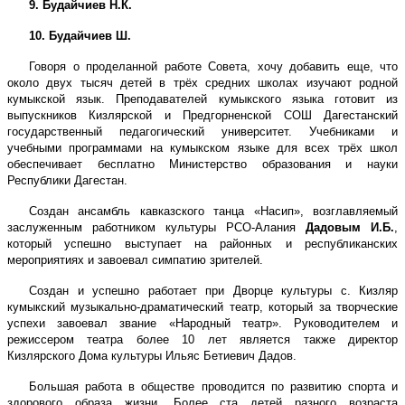
9. Будайчиев Н.К.
10. Будайчиев Ш.
Говоря о проделанной работе Совета, хочу добавить еще, что
около двух тысяч детей в трёх средних школах изучают родной
кумыкской язык. Преподавателей кумыкского языка готовит из
выпускников Кизлярской и Предгорненской СОШ Дагестанский
государственный педагогический университет. Учебниками и
учебными программами на кумыкском языке для всех трёх школ
обеспечивает бесплатно Министерство образования и науки
Республики Дагестан.
Создан ансамбль кавказского танца «Насип», возглавляемый
заслуженным работником культуры РСО-Алания
Дадовым И.Б.
,
который успешно выступает на районных и республиканских
мероприятиях и завоевал симпатию зрителей.
Создан и успешно работает при Дворце культуры с. Кизляр
кумыкский музыкально-драматический театр, который за творческие
успехи завоевал звание «Народный театр». Руководителем и
режиссером театра более 10 лет является также директор
Кизлярского Дома культуры Ильяс Бетиевич Дадов.
Большая работа в обществе проводится по развитию спорта и
здорового образа жизни. Более ста детей разного возраста