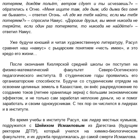
потеряем, дождём польёт, ветром сдует и ты исчезаешь?»
–
обратились к Огню.
«Меня ищите там, где дым, ибо дыма без огня
не бывает»
, – ответил Огонь.
«А где же тебя найти, если мы тебя
потеряем?»
– спросили Намус.
«Дорогие друзья, вы меня никогда не
теряйте, если один раз потеряете, то никогда не найдёте!»
–
ответил Намус.
Уже будучи юношей и читая художественную литературу, Расул
сравнил наш «намус» с рыцарским понятием «честь имею», и это
кредо его жизни…
После окончания Кизлярской средней школы он поступил на
физико-математический факультет Северо-Осетинского
педагогического института. В студенческие годы проявились его
организаторские способности. Будучи со студенческим отрядом на
освоении целинных земель в Казахстане, он внёс рацпредложение по
созданию токов (летнее хранилище зерна) с большим экономическим
эффектом, и не только сам заработал неплохие деньги, но и помог
заработать и своим однокурсникам. С тех пор он числился в лидерах
и в институте.
Во время учебы в институте Расул, как лидер местных кумыков,
подружился с
Шейихом Исмаиловым
из Дагестана (будущим
ректором ДГПУ), который учился на химико-биологическом
факультете, и их дружба продолжалась до самой смерти Исмаилова.