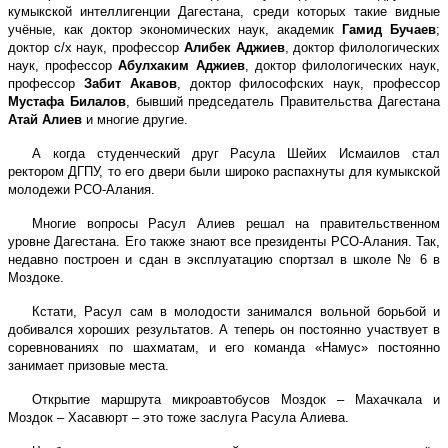
кумыкской интеллигенции Дагестана, среди которых такие видные
учёные, как доктор экономических наук, академик
Гамид Бучаев
;
доктор с/х наук, профессор
Алибек Аджиев
, доктор филологических
наук, профессор
Абулхаким Аджиев
, доктор филологических наук,
профессор
Забит Акавов
, доктор философских наук, профессор
Мустафа Билалов
, бывший председатель Правительства Дагестана
Атай Алиев
и многие другие.
А когда студенческий друг Расула Шейих Исмаилов стал
ректором ДГПУ, то его двери были широко распахнуты для кумыкской
молодежи РСО-Алания.
Многие вопросы Расул Алиев решал на правительственном
уровне Дагестана. Его также знают все президенты РСО-Алания. Так,
недавно построен и сдан в эксплуатацию спортзал в школе № 6 в
Моздоке.
Кстати, Расул сам в молодости занимался вольной борьбой и
добивался хороших результатов. А теперь он постоянно участвует в
соревнованиях по шахматам, и его команда «Намус» постоянно
занимает призовые места.
Открытие маршрута микроавтобусов Моздок – Махачкала и
Моздок – Хасавюрт – это тоже заслуга Расула Алиева.