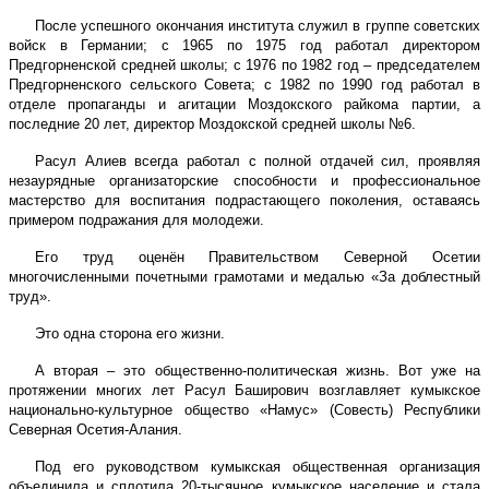
После успешного окончания института служил в группе советских
войск в Германии; с 1965 по 1975 год работал директором
Предгорненской средней школы; с 1976 по 1982 год – председателем
Предгорненского сельского Совета; с 1982 по 1990 год работал в
отделе пропаганды и агитации Моздокского райкома партии, а
последние 20 лет, директор Моздокской средней школы №6.
Расул Алиев всегда работал с полной отдачей сил, проявляя
незаурядные организаторские способности и профессиональное
мастерство для воспитания подрастающего поколения, оставаясь
примером подражания для молодежи.
Его труд оценён Правительством Северной Осетии
многочисленными почетными грамотами и медалью «За доблестный
труд».
Это одна сторона его жизни.
А вторая – это общественно-политическая жизнь. Вот уже на
протяжении многих лет Расул Баширович возглавляет кумыкское
национально-культурное общество «Намус» (Совесть) Республики
Северная Осетия-Алания.
Под его руководством кумыкская общественная организация
объединила и сплотила 20-тысячное кумыкское население и стала