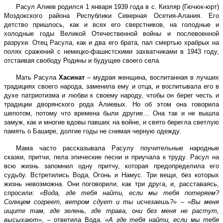
Расул Алиев родился 1 января 1939 года в с. Кизляр (Гючюк-юрт)
Моздокского района Республики Северная Осетия-Алания. Его
детство пришлось, как и всех его сверстников, на голодные и
холодные годы Великой Отечественной войны и послевоенной
разрухи. Отец Расула, как и два его брата, пал смертью храбрых на
полях сражений с немецко-фашистскими захватчиками в 1943 году,
отстаивая свободу Родины и будущее своего села.
Мать Расула
Хасинат
– мудрая женщина, воспитанная в лучших
традициях своего народа, заменила ему и отца, и воспитывала его в
духе патриотизма и любви к своему народу, чтобы он берег честь и
традиции дворянского рода Алиевых. Но об этом она говорила
шепотом, потому что времена были другие… Она так и не вышла
замуж, как и многие вдовы павших на войне, и свято берегла светлую
память о Башире, долгие годы не снимая черную одежду.
Мама часто рассказывала Расулу поучительные народные
сказки, притчи, пела эпические песни и приучала к труду. Расул на
всю жизнь запомнил одну притчу, которая предопределила его
судьбу. Встретились Вода, Огонь и Намус. Три вещи, без которых
жизнь невозможна. Они поговорили, как три друга, и, расставаясь,
спросили:
«Вода, где тебя найти, если мы тебя потеряем?
Солнцем согреет, ветром сдует и ты исчезаешь?»
–
«Вы меня
ищите там, где зелень, где трава, они без меня не растут,
высыхают»
, – ответила Вода.
«А где тебя найти, если мы тебя