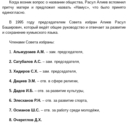
Когда возник вопрос о названии общества, Расул Алиев вспомнил
притчу матери и предложил назвать «Намус», что было принято
единогласно.
В 1995 году председателем Совета избран Алиев Расул
Баширович, который ведёт общее руководство и отвечает за развитие
и сохранение кумыкского языка.
Членами Совета избраны:
1.
Альмурзаев А.М.
– зам. председателя,
2. Сатубалов А.С.
– зам. председателя,
3. Хидиров С.Х.
– зам. председателя,
4. Дациев Э.М.
– отв. в сфере религии,
5. Дадов И.Б.
– отв. за развитие культуры,
6. Элесханов Р.Н.
– отв. за развитие спорта,
7. Османов Ш.С.
– отв. за работу среди молодёжи,
8. Очеретлов Д.Х.