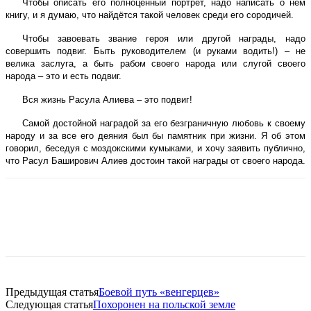
Чтобы описать его полноценный портрет, надо написать о нём
книгу, и я думаю, что найдётся такой человек среди его сородичей.
Чтобы завоевать звание героя или другой награды, надо
совершить подвиг. Быть руководителем (и руками водить!) – не
велика заслуга, а быть рабом своего народа или слугой своего
народа – это и есть подвиг.
Вся жизнь Расула Алиева – это подвиг!
Самой достойной наградой за его безграничную любовь к своему
народу и за все его деяния был бы памятник при жизни. Я об этом
говорил, беседуя с моздокскими кумыками, и хочу заявить публично,
что Расул Баширович Алиев достоин такой награды от своего народа.
Предыдущая статья
Боевой путь «венгерцев»
Следующая статья
Похоронен на польской земле