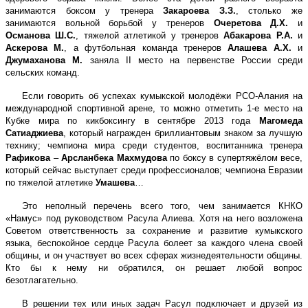
занимаются боксом у тренера
Закароева З.З.
, столько же
занимаются вольной борьбой у тренеров
Очеретова Д.Х.
и
Османова Ш.С.
, тяжелой атлетикой у тренеров
Абакарова Р.А.
и
Аскерова М.
, а футбольная команда тренеров
Алашева А.Х.
и
Джумаханова М.
заняла II место на первенстве России среди
сельских команд.
Если говорить об успехах кумыкской молодёжи РСО-Алания на
международной спортивной арене, то можно отметить 1-е место на
Кубке мира по кикбоксингу в сентябре 2013 года
Магомеда
Сатиаджиева
, который награжден бриллиантовым знаком за лучшую
технику; чемпиона мира среди студентов, воспитанника тренера
Рафикова
–
Арсланбека
Махмудова
по боксу в супертяжёлом весе,
который сейчас выступает среди профессионалов; чемпиона Евразии
по тяжелой атлетике
Умашева
…
Это неполный перечень всего того, чем занимается КНКО
«Намус» под руководством Расула Алиева. Хотя на него возложена
Советом ответственность за сохранение и развитие кумыкского
языка, беспокойное сердце Расула болеет за каждого члена своей
общины, и он участвует во всех сферах жизнедеятельности общины.
Кто бы к нему ни обратился, он решает любой вопрос
безотлагательно.
В решении тех или иных задач Расул подключает и друзей из