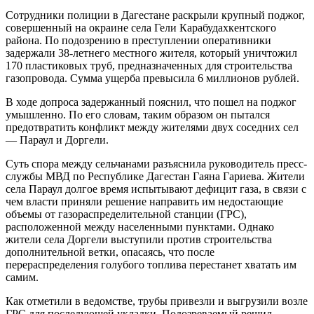
Сотрудники полиции в Дагестане раскрыли крупный поджог,
совершенный на окраине села Гели Карабудахкентского
района. По подозрению в преступлении оперативники
задержали 38-летнего местного жителя, который уничтожил
170 пластиковых труб, предназначенных для строительства
газопровода. Сумма ущерба превысила 6 миллионов рублей.
В ходе допроса задержанный пояснил, что пошел на поджог
умышленно. По его словам, таким образом он пытался
предотвратить конфликт между жителями двух соседних сел
— Параул и Доргели.
Суть спора между сельчанами разъяснила руководитель пресс-
службы МВД по Республике Дагестан Гаяна Гариева. Жители
села Параул долгое время испытывают дефицит газа, в связи с
чем власти приняли решение направить им недостающие
объемы от газораспределительной станции (ГРС),
расположенной между населенными пунктами. Однако
жители села Доргели выступили против строительства
дополнительной ветки, опасаясь, что после
перераспределения голубого топлива перестанет хватать им
самим.
Как отметили в ведомстве, трубы привезли и выгрузили возле
ГРС для последующей укладки. Подозреваемый решил