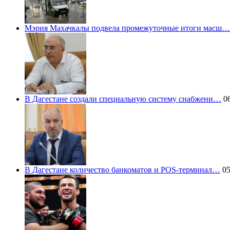
Мэрия Махачкалы подвела промежуточные итоги масш…
В Дагестане создали специальную систему снабжени…
06
В Дагестане количество банкоматов и POS-терминал…
05