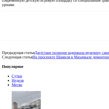
современную детскую игровую площадку со специальным травм
урнами
Предыдущая статья
Дагестане полиция задержала мужчину, сже
Следующая статья
На проспекте Шамиля в Махачкале демонтир
Популярное
Сутки
Неделя
Месяц