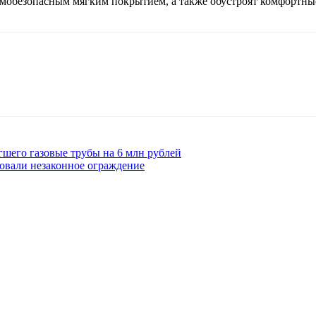
обезопасным мягким покрытием, а также обустроят комфортные 
гшего газовые трубы на 6 млн рублей
овали незаконное ограждение