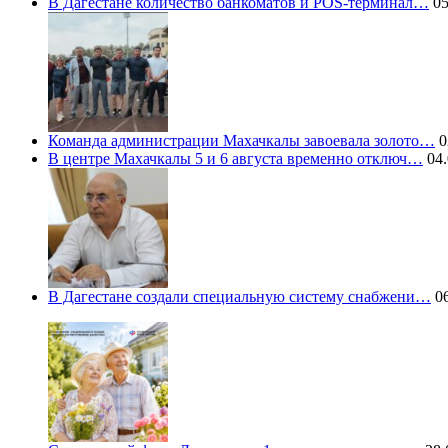
В Дагестане количество банкоматов и POS-терминал…
05
Команда администрации Махачкалы завоевала золото…
0
В центре Махачкалы 5 и 6 августа временно отключ…
04.
В Дагестане создали специальную систему снабжени…
06