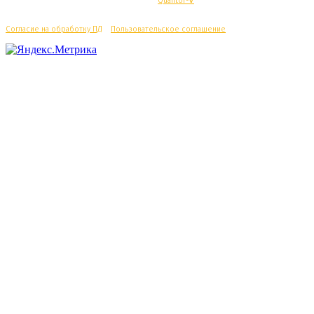
© Махачкалинские известия - Разработка
Quantor-∀
Согласие на обработку ПД
/
Пользовательское соглашение