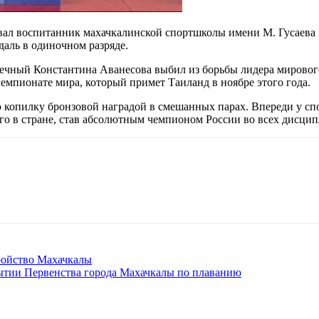
ал воспитанник махачкалинской спортшколы имени М. Гусаева Р
даль в одиночном разряде.
опечный Константина Аванесова выбил из борьбы лидера мирово
чемпионате мира, который примет Таиланд в ноябре этого года.
 копилку бронзовой наградой в смешанных парах. Впереди у спо
го в стране, став абсолютным чемпионом России во всех дисцип
ройство Махачкалы
ытии Первенства города Махачкалы по плаванию