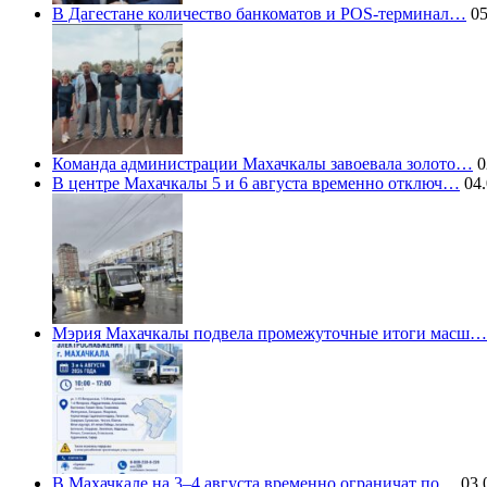
В Дагестане количество банкоматов и POS-терминал…
05
Команда администрации Махачкалы завоевала золото…
0
В центре Махачкалы 5 и 6 августа временно отключ…
04.
Мэрия Махачкалы подвела промежуточные итоги масш…
В Махачкале на 3–4 августа временно ограничат по…
03.