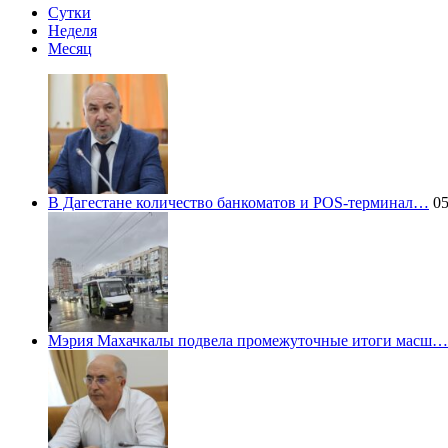
Сутки
Неделя
Месяц
В Дагестане количество банкоматов и POS-терминал…
05
Мэрия Махачкалы подвела промежуточные итоги масш…