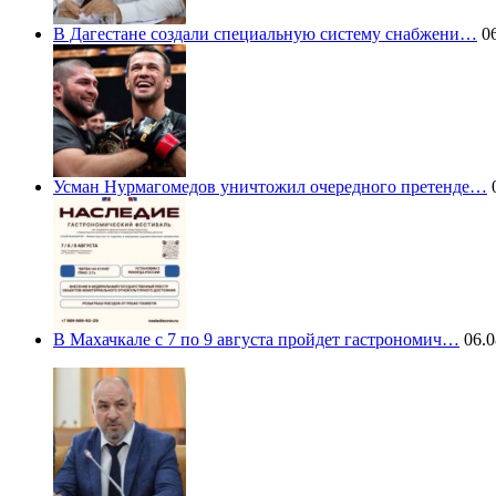
В Дагестане создали специальную систему снабжени…
06
Усман Нурмагомедов уничтожил очередного претенде…
0
В Махачкале с 7 по 9 августа пройдет гастрономич…
06.0