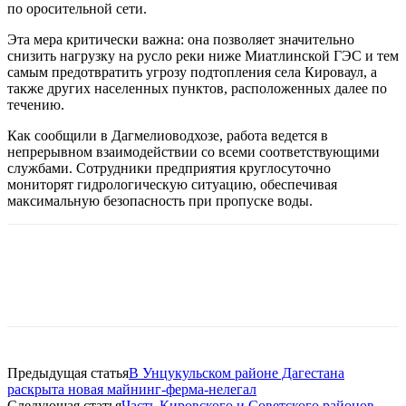
по оросительной сети.
Эта мера критически важна: она позволяет значительно
снизить нагрузку на русло реки ниже Миатлинской ГЭС и тем
самым предотвратить угрозу подтопления села Кироваул, а
также других населенных пунктов, расположенных далее по
течению.
Как сообщили в Дагмелиоводхозе, работа ведется в
непрерывном взаимодействии со всеми соответствующими
службами. Сотрудники предприятия круглосуточно
мониторят гидрологическую ситуацию, обеспечивая
максимальную безопасность при пропуске воды.
Предыдущая статья
В Унцукульском районе Дагестана
раскрыта новая майнинг-ферма-нелегал
Следующая статья
Часть Кировского и Советского районов