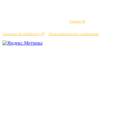
© Махачкалинские известия - Разработка
Quantor-∀
Согласие на обработку ПД
/
Пользовательское соглашение