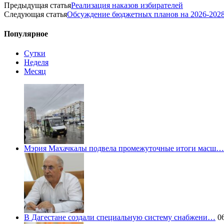
Предыдущая статья
Реализация наказов избирателей
Следующая статья
Обсуждение бюджетных планов на 2026-2028 
Популярное
Сутки
Неделя
Месяц
Мэрия Махачкалы подвела промежуточные итоги масш…
В Дагестане создали специальную систему снабжени…
06