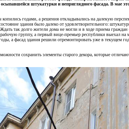
т осыпавшейся штукатурки и неприглядного фасада. В мае эт
мы копились годами, а решения откладывались на далекую персп
состояние здания было далеко от удовлетворительного: штукатур
Ждать так долго жители дома не могли и в ходе приема граждан 
ь рабочую группу, а первый вице-премьер республики выехал на м
 годы, а фасад здания решили отремонтировать уже в текущем г
озможности сохранить элементы старого декора, которые отличаю