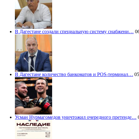
В Дагестане создали специальную систему снабжени…
06
В Дагестане количество банкоматов и POS-терминал…
05
Усман Нурмагомедов уничтожил очередного претенде…
0