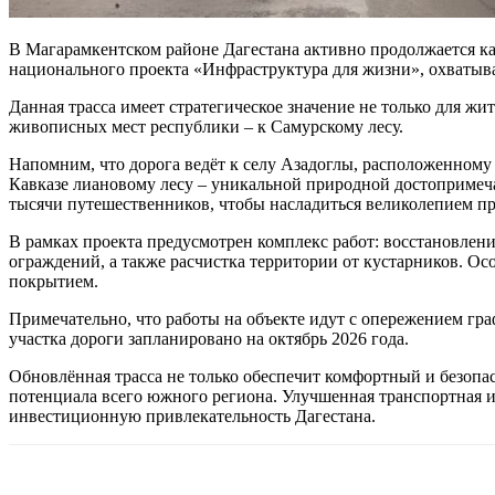
В Магарамкентском районе Дагестана активно продолжается к
национального проекта «Инфраструктура для жизни», охватыва
Данная трасса имеет стратегическое значение не только для ж
живописных мест республики – к Самурскому лесу.
Напомним, что дорога ведёт к селу Азадоглы, расположенному
Кавказе лиановому лесу – уникальной природной достопримеч
тысячи путешественников, чтобы насладиться великолепием п
В рамках проекта предусмотрен комплекс работ: восстановлен
ограждений, а также расчистка территории от кустарников. О
покрытием.
Примечательно, что работы на объекте идут с опережением гра
участка дороги запланировано на октябрь 2026 года.
Обновлённая трасса не только обеспечит комфортный и безопа
потенциала всего южного региона. Улучшенная транспортная и
инвестиционную привлекательность Дагестана.