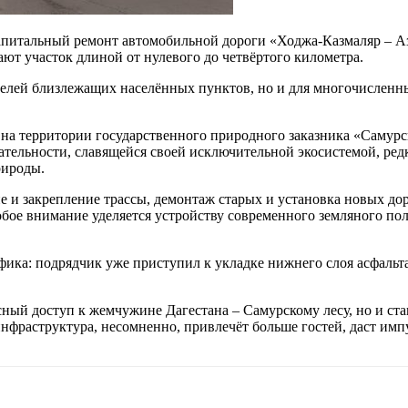
апитальный ремонт автомобильной дороги «Ходжа-Казмаляр – Аз
ют участок длиной от нулевого до четвёртого километра.
ителей близлежащих населённых пунктов, но и для многочисленн
 на территории государственного природного заказника «Самур
ательности, славящейся своей исключительной экосистемой, ре
рироды.
ие и закрепление трассы, демонтаж старых и установка новых д
собое внимание уделяется устройству современного земляного 
фика: подрядчик уже приступил к укладке нижнего слоя асфальта
сный доступ к жемчужине Дагестана – Самурскому лесу, но и ст
нфраструктура, несомненно, привлечёт больше гостей, даст имп