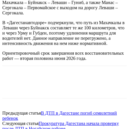
Махачкала – Буйнакск – Леваши – Гуниб, а также Манас –
Сергокала – Первомайское с выходом на дорогу Леваши –
Сергокала.
В «Дагестанавтодоре» подчеркнули, что путь из Махачкалы в
Леваши через Буйнакск составляет те же 100 километров, что
и через Урму и Губден, поэтому удлинения маршрута для
водителей нет. Данное направление не перегружено, а
интенсивность движения на нем ниже нормативной.
Ориентировочный срок завершения всех восстановительных
работ — вторая половина июня 2026 года.
Предыдущая статья
В ДТП в Дагестане погиб семилетний
ребенок
Следующая статья
Прокуратура Дагестана начала проверку
после ДТП в Ногайском районе