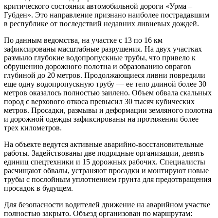
критического состояния автомобильной дороги «Урма –
Губден». Это направление признано наиболее пострадавшим
в республике от последствий недавних ливневых дождей.
По данным ведомства, на участке с 13 по 16 км
зафиксированы масштабные разрушения. На двух участках
размыло глубокие водопропускные трубы, что привело к
обрушению дорожного полотна и образованию оврагов
глубиной до 20 метров. Продолжающиеся ливни повредили
еще одну водопропускную трубу — ее тело длиной более 30
метров оказалось полностью заилено. Объем обвала скальных
пород с верхового откоса превысил 30 тысяч кубических
метров. Просадки, размывы и деформации земляного полотна
и дорожной одежды зафиксированы на протяжении более
трех километров.
На объекте ведутся активные аварийно-восстановительные
работы. Задействованы две подрядные организации, девять
единиц спецтехники и 15 дорожных рабочих. Специалисты
расчищают обвалы, устраняют просадки и монтируют новые
трубы с послойным уплотнением грунта для предотвращения
просадок в будущем.
Для безопасности водителей движение на аварийном участке
полностью закрыто. Объезд организован по маршрутам: