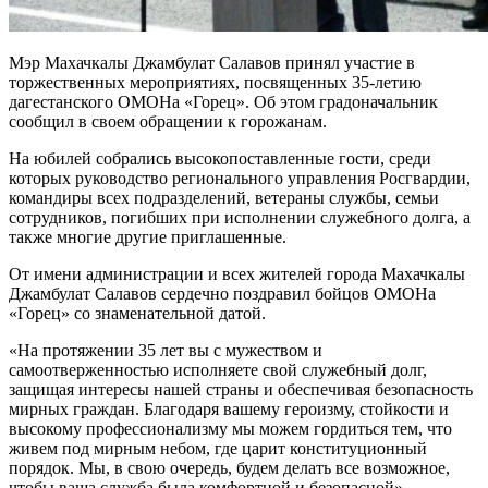
Мэр Махачкалы Джамбулат Салавов принял участие в
торжественных мероприятиях, посвященных 35-летию
дагестанского ОМОНа «Горец». Об этом градоначальник
сообщил в своем обращении к горожанам.
На юбилей собрались высокопоставленные гости, среди
которых руководство регионального управления Росгвардии,
командиры всех подразделений, ветераны службы, семьи
сотрудников, погибших при исполнении служебного долга, а
также многие другие приглашенные.
От имени администрации и всех жителей города Махачкалы
Джамбулат Салавов сердечно поздравил бойцов ОМОНа
«Горец» со знаменательной датой.
«На протяжении 35 лет вы с мужеством и
самоотверженностью исполняете свой служебный долг,
защищая интересы нашей страны и обеспечивая безопасность
мирных граждан. Благодаря вашему героизму, стойкости и
высокому профессионализму мы можем гордиться тем, что
живем под мирным небом, где царит конституционный
порядок. Мы, в свою очередь, будем делать все возможное,
чтобы ваша служба была комфортной и безопасной», —