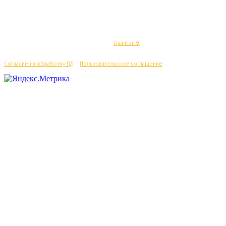
© Махачкалинские известия - Разработка
Quantor-∀
Согласие на обработку ПД
/
Пользовательское соглашение