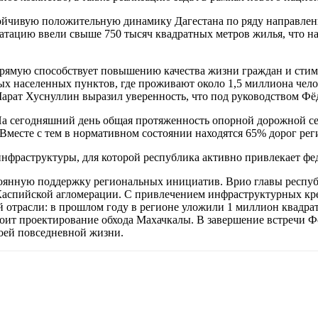
ойчивую положительную динамику Дагестана по ряду направлени
луатацию ввели свыше 750 тысяч квадратных метров жилья, что 
прямую способствует повышению качества жизни граждан и стиму
ых населенных пунктов, где проживают около 1,5 миллиона чело
Марат Хуснуллин выразил уверенность, что под руководством Ф
а сегодняшний день общая протяженность опорной дорожной сети
месте с тем в нормативном состоянии находятся 65% дорог рег
нфраструктуры, для которой республика активно привлекает ф
оянную поддержку региональных инициатив. Врио главы респуб
Каспийской агломерации. С привлечением инфраструктурных кр
 отрасли: в прошлом году в регионе уложили 1 миллион квадрат
 стоит проектирование обхода Махачкалы. В завершение встречи
воей повседневной жизни.