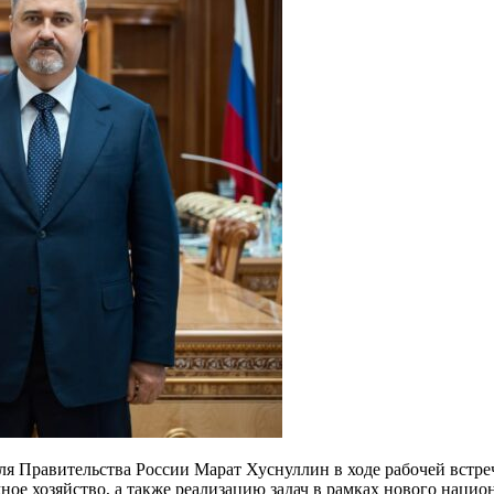
ля Правительства России Марат Хуснуллин в ходе рабочей встр
ное хозяйство, а также реализацию задач в рамках нового нацио