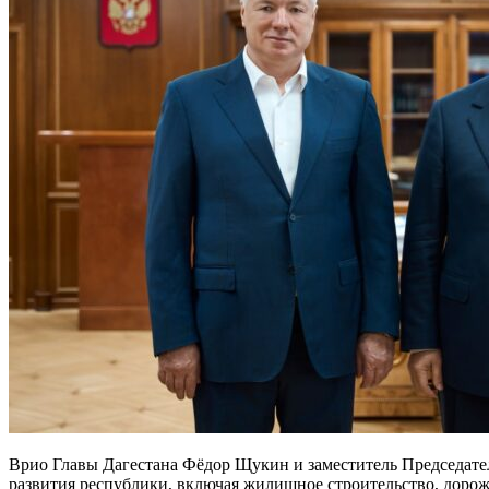
Врио Главы Дагестана Фёдор Щукин и заместитель Председате
развития республики, включая жилищное строительство, дорож