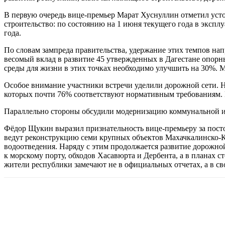
В первую очередь вице-премьер Марат Хуснуллин отметил уст
строительство: по состоянию на 1 июня текущего года в эксп
года.
По словам зампреда правительства, удержание этих темпов на
весомый вклад в развитие 45 утвержденных в Дагестане опорн
среды для жизни в этих точках необходимо улучшить на 30%. 
Особое внимание участники встречи уделили дорожной сети. Н
которых почти 76% соответствуют нормативным требованиям. В
Параллельно стороны обсудили модернизацию коммунальной и
Фёдор Щукин выразил признательность вице-премьеру за пост
ведут реконструкцию семи крупных объектов Махачкалинско-
водоотведения. Наряду с этим продолжается развитие дорожной
к морскому порту, обходов Хасавюрта и Дербента, а в планах
жители республики замечают не в официальных отчетах, а в с