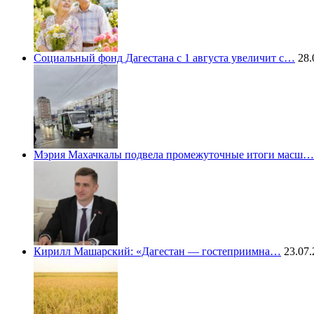
Социальный фонд Дагестана с 1 августа увеличит с…
28.
Мэрия Махачкалы подвела промежуточные итоги масш…
Кирилл Машарский: «Дагестан — гостеприимна…
23.07.