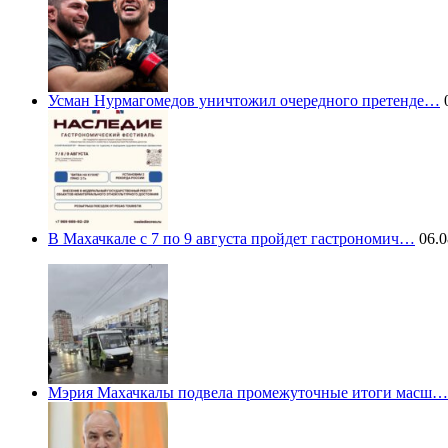
Усман Нурмагомедов уничтожил очередного претенде…
0
В Махачкале с 7 по 9 августа пройдет гастрономич…
06.0
Мэрия Махачкалы подвела промежуточные итоги масш…