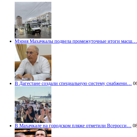
Мэрия Махачкалы подвела промежуточные итоги масш…
В Дагестане создали специальную систему снабжени…
06
В Махачкале на городском пляже отметили Всеросси…
08