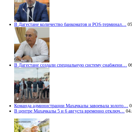
В Дагестане количество банкоматов и POS-терминал…
05
В Дагестане создали специальную систему снабжени…
06
Команда администрации Махачкалы завоевала золото…
0
В центре Махачкалы 5 и 6 августа временно отключ…
04.