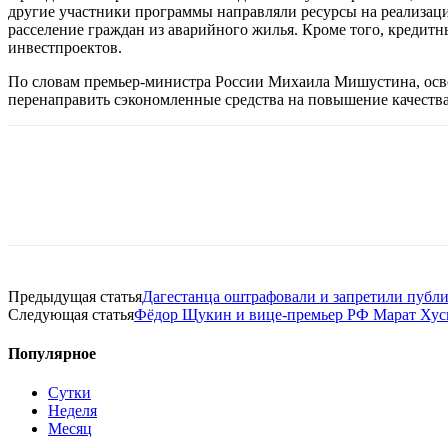
другие участники программы направляли ресурсы на реализац
расселение граждан из аварийного жилья. Кроме того, креди
инвестпроектов.
По словам премьер-министра России Михаила Мишустина, осво
перенаправить сэкономленные средства на повышение качеств
Предыдущая статья
Дагестанца оштрафовали и запретили публик
Следующая статья
Фёдор Щукин и вице-премьер РФ Марат Хус
Популярное
Сутки
Неделя
Месяц