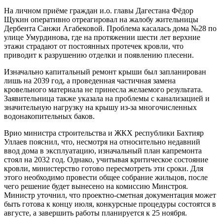
На личном приёме граждан и.о. главы Дагестана Фёдор
Щукин оперативно отреагировал на жалобу жительницы
Дербента Санжи Агабековой. Проблема касалась дома №28 по
улице Умурдинова, где на протяжении шести лет верхние
этажи страдают от постоянных протечек кровли, что
приводит к разрушению отделки и появлению плесени.
Изначально капитальный ремонт крыши был запланирован
лишь на 2039 год, а проведенная частичная замена
кровельного материала не принесла желаемого результата.
Заявительница также указала на проблемы с канализацией и
значительную нагрузку на крышу из-за многочисленных
водонакопительных баков.
Врио министра строительства и ЖКХ республики Бахтияр
Уллаев пояснил, что, несмотря на относительно недавний
ввод дома в эксплуатацию, изначальный план капремонта
стоял на 2032 год. Однако, учитывая критическое состояние
кровли, министерство готово пересмотреть эти сроки. Для
этого необходимо провести общее собрание жильцов, после
чего решение будет вынесено на комиссию Минстроя.
Министр уточнил, что проектно-сметная документация может
быть готова к концу июля, конкурсные процедуры состоятся в
августе, а завершить работы планируется к 25 ноября.