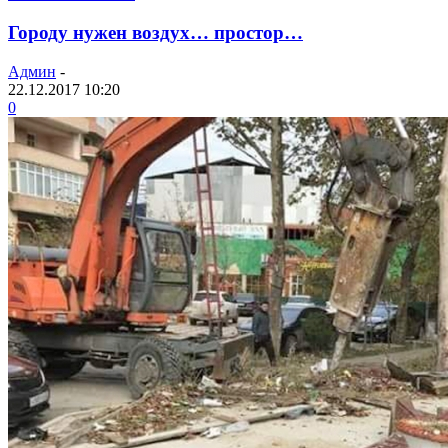
Городу нужен воздух… простор…
Админ
-
22.12.2017 10:20
0