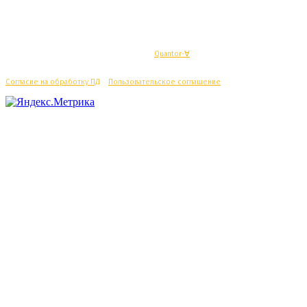
© Махачкалинские известия - Разработка
Quantor-∀
Согласие на обработку ПД
/
Пользовательское соглашение