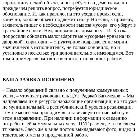
горожанину некий объект, и он требует его демонтажа, но
прежде чем решить вопрос, потребуется юридическое
обоснование. И, как правило, на это уходит время, если,
конечно, вообще объект подлежит сносу. Но если, к примеру,
заявитель пишет о необходимости вывоза мусора, его уберут в
кратчайшие сроки. Недавно жильцы дома по ул. И. Казака
попросили обновить малогабаритные мусорные урны на их
дворовой территории – структурное подразделение мэрии,
значившееся в исполнителях, не только обновило, но и
установило несколько урн дополнительно к имеющимся. Вот
такой пример сверхответственного отношения к работе.
ВАША ЗАЯВКА ИСПОЛНЕНА
– Немало обращений связано с получением коммунальных
услуг, – уточняет руководитель ЦУГ Раджаб Багомедов. – Мы
направляем их в ресурсоснабжающие организации, но это уже
не муниципальный, а республиканский уровень реализации.
Тем не менее мы проводим всю зависящую от нас работу в
этом направлении. При наличии информации к сведению
потребителей коммунальных услуг ЦУГ размещает ее в своем
тг-канале. Здесь же в виде постов выкладывают фото, видео и
текстовые отчеты о проделанной работе.