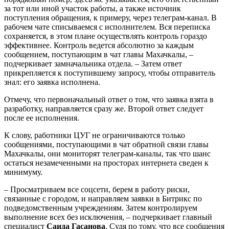
за тот или иной участок работы, а также источник
поступления обращения, к примеру, через телеграм-канал. В
рабочем чате списываемся с исполнителем. Вся переписка
сохраняется, в этом плане осуществлять контроль гораздо
эффективнее. Контроль ведется абсолютно за каждым
сообщением, поступающим в чат главы Махачкалы, –
подчеркивает замначальника отдела. – Затем ответ
прикрепляется к поступившему запросу, чтобы отправитель
знал: его заявка исполнена.
Отмечу, что первоначальный ответ о том, что заявка взята в
разработку, направляется сразу же. Второй ответ следует
после ее исполнения.
К слову, работники ЦУГ не ограничиваются только
сообщениями, поступающими в чат обратной связи главы
Махачкалы, они мониторят телеграм-каналы, так что шанс
остаться незамеченными на просторах интернета сведен к
минимуму.
– Просматриваем все соцсети, берем в работу риски,
связанные с городом, и направляем заявки в Битрикс по
подведомственным учреждениям. Затем контролируем
выполнение всех без исключения, – подчеркивает главный
специалист
Саида Гасанова
. Судя по тому, что все сообщения