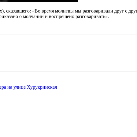
ах), сказавшего: «Во время молитвы мы разговаривали друг с др
приказано о молчании и воспрещено разговаривать».
ера на улице Хурукринская