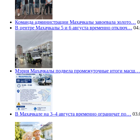
Команда администрации Махачкалы завоевала золото…
0
В центре Махачкалы 5 и 6 августа временно отключ…
04.
Мэрия Махачкалы подвела промежуточные итоги масш…
В Махачкале на 3–4 августа временно ограничат по…
03.