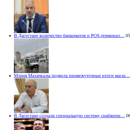
В Дагестане количество банкоматов и POS-терминал…
05
Мэрия Махачкалы подвела промежуточные итоги масш…
В Дагестане создали специальную систему снабжени…
06