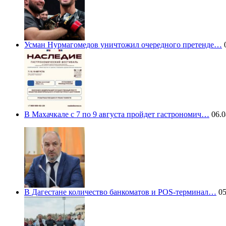
Усман Нурмагомедов уничтожил очередного претенде…
0
В Махачкале с 7 по 9 августа пройдет гастрономич…
06.0
В Дагестане количество банкоматов и POS-терминал…
05