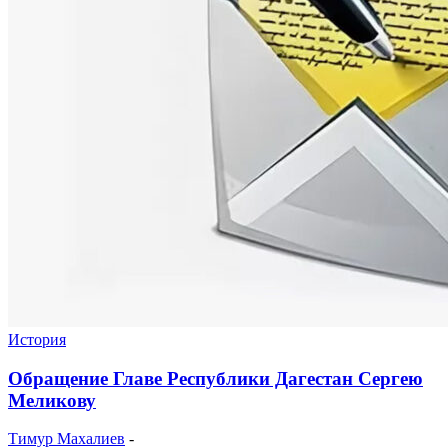
История
Обращение Главе Республики Дагестан Сергею
Меликову
Тимур Махалиев
-