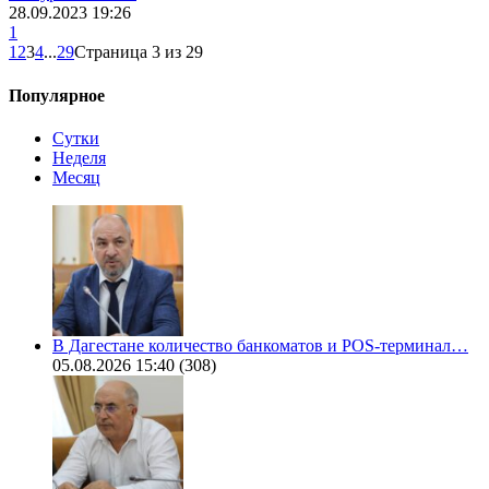
28.09.2023 19:26
1
1
2
3
4
...
29
Страница 3 из 29
Популярное
Сутки
Неделя
Месяц
В Дагестане количество банкоматов и POS-терминал…
05.08.2026 15:40
(308)