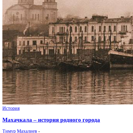
История
Махачкала – история родного города
Тимур Махалиев
-