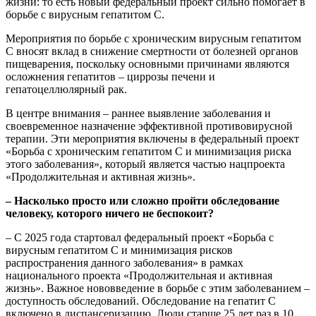
жизни: то есть новый федеральный проект сильно помогает в
борьбе с вирусным гепатитом С.
Мероприятия по борьбе с хроническим вирусным гепатитом
С вносят вклад в снижение смертности от болезней органов
пищеварения, поскольку основными причинами являются
осложнения гепатитов – циррозы печени и
гепатоцеллюлярный рак.
В центре внимания – раннее выявление заболевания и
своевременное назначение эффективной противовирусной
терапии. Эти мероприятия включены в федеральный проект
«Борьба с хроническим гепатитом С и минимизация риска
этого заболевания», который является частью нацпроекта
«Продолжительная и активная жизнь».
– Насколько просто или сложно пройти обследование
человеку, которого ничего не беспокоит?
– С 2025 года стартовал федеральный проект «Борьба с
вирусным гепатитом С и минимизация рисков
распространения данного заболевания» в рамках
национального проекта «Продолжительная и активная
жизнь». Важное нововведение в борьбе с этим заболеванием –
доступность обследований. Обследование на гепатит С
включено в диспансеризацию. Люди старше 25 лет раз в 10