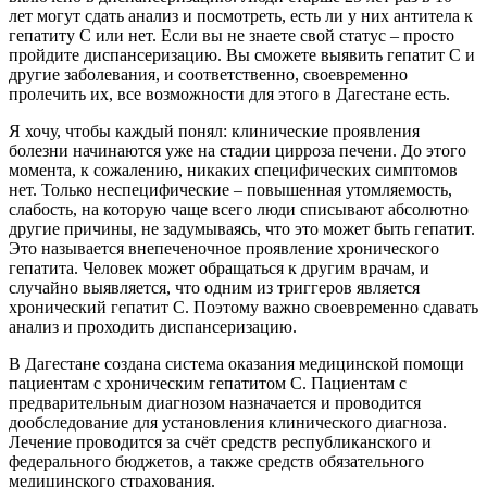
лет могут сдать анализ и посмотреть, есть ли у них антитела к
гепатиту С или нет. Если вы не знаете свой статус – просто
пройдите диспансеризацию. Вы сможете выявить гепатит С и
другие заболевания, и соответственно, своевременно
пролечить их, все возможности для этого в Дагестане есть.
Я хочу, чтобы каждый понял: клинические проявления
болезни начинаются уже на стадии цирроза печени. До этого
момента, к сожалению, никаких специфических симптомов
нет. Только неспецифические – повышенная утомляемость,
слабость, на которую чаще всего люди списывают абсолютно
другие причины, не задумываясь, что это может быть гепатит.
Это называется внепеченочное проявление хронического
гепатита. Человек может обращаться к другим врачам, и
случайно выявляется, что одним из триггеров является
хронический гепатит С. Поэтому важно своевременно сдавать
анализ и проходить диспансеризацию.
В Дагестане создана система оказания медицинской помощи
пациентам с хроническим гепатитом С. Пациентам с
предварительным диагнозом назначается и проводится
дообследование для установления клинического диагноза.
Лечение проводится за счёт средств республиканского и
федерального бюджетов, а также средств обязательного
медицинского страхования.