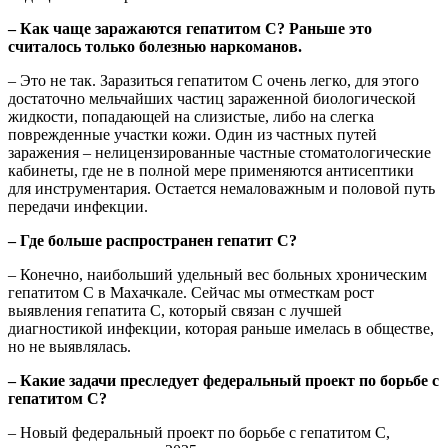
– Как чаще заражаются гепатитом С? Раньше это
считалось только болезнью наркоманов.
– Это не так. Заразиться гепатитом С очень легко, для этого
достаточно мельчайших частиц зараженной биологической
жидкости, попадающей на слизистые, либо на слегка
поврежденные участки кожи. Один из частных путей
заражения – нелицензированные частные стоматологические
кабинеты, где не в полной мере применяются антисептики
для инструментария. Остается немаловажным и половой путь
передачи инфекции.
– Где больше распростран
е
н гепатит С?
– Конечно, наибольший удельный вес больных хроническим
гепатитом С в Махачкале. Сейчас мы отместкам рост
выявления гепатита С, который связан с лучшей
диагностикой инфекции, которая раньше имелась в обществе,
но не выявлялась.
– Какие задачи преследует федеральный проект по борьбе с
гепатитом С?
– Новый федеральный проект по борьбе с гепатитом С,