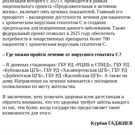
реализация которого с 2025 г. проводится в рамках
национального проекта «Продолжительная и активная
жизнь», включает пять целевых показателей
.
Главный его
приоритет – расширение доступности лечения для пациентов
с хроническим вирусным гепатитом С и создание
предпосылок для искоренения данного заболевания. Также
федеральный проект позволит в 2025 году обеспечить
потребность в лекарственных препаратах более 700
пациентов с хроническим вирусным гепатитом С.
– Где можно пройти лечение от вирусного гепатита С?
– В дневных стационарах: ГБУ РД «РЦИБ и СПИД», ГБУ РД
«Буйнакская ЦГБ», ГБУ РД «Хасавюртовская ЦГБ», ГБУ РД
«Дербентская ЦГБ», ГБУ РД «Каспийская ЦГБ». А также на
дому. Направление на лечение начинается с посещения
поликлиники по месту жительства.
В заключение, хочу пожелать здоровья всем дагестанцам и
обратить внимание, что это здоровье требует заботы каждого
из нас, тем более, когда государство предоставляет такие
возможности для этого.
Курбан ГАДЖИЕВ