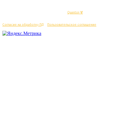
© Махачкалинские известия - Разработка
Quantor-∀
Согласие на обработку ПД
/
Пользовательское соглашение