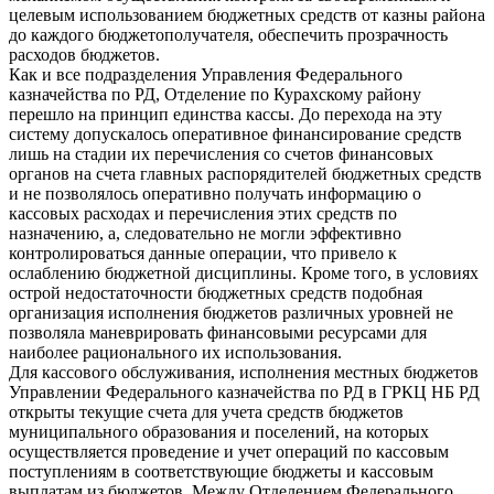
целевым использованием бюджетных средств от казны района
до каждого бюджетополучателя, обеспечить прозрачность
расходов бюджетов.
Как и все подразделения Управления Федерального
казначейства по РД, Отделение по Курахскому району
перешло на принцип единства кассы. До перехода на эту
систему допускалось оперативное финансирование средств
лишь на стадии их перечисления со счетов финансовых
органов на счета главных распорядителей бюджетных средств
и не позволялось оперативно получать информацию о
кассовых расходах и перечисления этих средств по
назначению, а, следовательно не могли эффективно
контролироваться данные операции, что привело к
ослаблению бюджетной дисциплины. Кроме того, в условиях
острой недостаточности бюджетных средств подобная
организация исполнения бюджетов различных уровней не
позволяла маневрировать финансовыми ресурсами для
наиболее рационального их использования.
Для кассового обслуживания, исполнения местных бюджетов
Управлении Федерального казначейства по РД в ГРКЦ НБ РД
открыты текущие счета для учета средств бюджетов
муниципального образования и поселений, на которых
осуществляется проведение и учет операций по кассовым
поступлениям в соответствующие бюджеты и кассовым
выплатам из бюджетов. Между Отделением Федерального