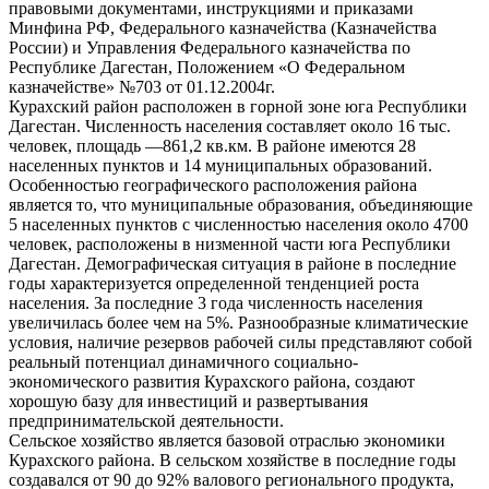
правовыми документами, инструкциями и приказами
Минфина РФ, Федерального казначейства (Казначейства
России) и Управления Федерального казначейства по
Республике Дагестан, Положением «О Федеральном
казначействе» №703 от 01.12.2004г.
Курахский район расположен в горной зоне юга Республики
Дагестан. Численность населения составляет около 16 тыс.
человек, площадь —861,2 кв.км. В районе имеются 28
населенных пунктов и 14 муниципальных образований.
Особенностью географического расположения района
является то, что муниципальные образования, объединяющие
5 населенных пунктов с численностью населения около 4700
человек, расположены в низменной части юга Республики
Дагестан. Демографическая ситуация в районе в последние
годы характеризуется определенной тенденцией роста
населения. За последние 3 года численность населения
увеличилась более чем на 5%. Разнообразные климатические
условия, наличие резервов рабочей силы представляют собой
реальный потенциал динамичного социально-
экономического развития Курахского района, создают
хорошую базу для инвестиций и развертывания
предпринимательской деятельности.
Сельское хозяйство является базовой отраслью экономики
Курахского района. В сельском хозяйстве в последние годы
создавался от 90 до 92% валового регионального продукта,