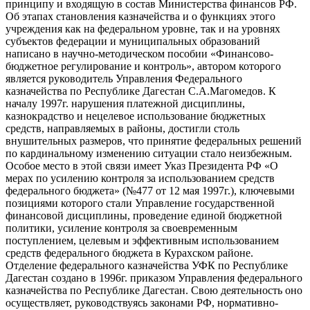
принципу и входящую в состав Министерства финансов РФ.
Об этапах становления казначейства и о функциях этого
учреждения как на федеральном уровне, так и на уровнях
субъектов федерации и муниципальных образований
написано в научно-методическом пособии «Финансово-
бюджетное регулирование и контроль», автором которого
является руководитель Управления Федерального
казначейства по Республике Дагестан С.А.Магомедов. К
началу 1997г. нарушения платежной дисциплины,
казнокрадство и нецелевое использование бюджетных
средств, направляемых в районы, достигли столь
внушительных размеров, что принятие федеральных решений
по кардинальному изменению ситуации стало неизбежным.
Особое место в этой связи имеет Указ Президента РФ «О
мерах по усилению контроля за использованием средств
федерального бюджета» (№477 от 12 мая 1997г.), ключевыми
позициями которого стали Управление государственной
финансовой дисциплины, проведение единой бюджетной
политики, усиление контроля за своевременным
поступлением, целевым и эффективным использованием
средств федерального бюджета в Курахском районе.
Отделение федерального казначейства УФК по Республике
Дагестан создано в 1996г. приказом Управления федерального
казначейства по Республике Дагестан. Свою деятельность оно
осуществляет, руководствуясь законами РФ, нормативно-