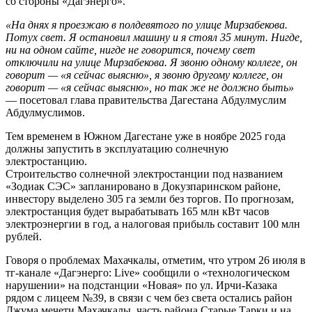
со стороны «Дагэнерго».
«На днях я проезжаю в полдевятого по улице Мирзабекова.
Потух свет. Я остановил машину и я стоял 35 минут. Нигде,
ни на одном сайте, нигде не говорится, почему свет
отключили на улице Мирзабекова. Я звоню одному коллеге, он
говорит — «я сейчас выясню», я звоню другому коллеге, он
говорит — «я сейчас выясню», но так же не должно быть»
— посетовал глава правительства Дагестана Абдулмуслим
Абдулмуслимов.
Тем временем в Южном Дагестане уже в ноябре 2025 года
должны запустить в эксплуатацию солнечную
электростанцию.
Строительство солнечной электростанции под названием
«Зодиак СЭС» запланировано в Докузпаринском районе,
инвестору выделено 305 га земли без торгов. По прогнозам,
электростанция будет вырабатывать 165 млн кВт часов
электроэнергии в год, а налоговая прибыль составит 100 млн
рублей.
Говоря о проблемах Махачкалы, отметим, что утром 26 июля в
тг-канале «Дагэнерго: Live» сообщили о «технологическом
нарушении» на подстанции «Новая» по ул. Ирчи-Казака
рядом с лицеем №39, в связи с чем без света остались район
Джума мечети Махачкалы, часть района Старые Тарки и на