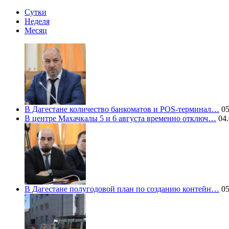
Сутки
Неделя
Месяц
В Дагестане количество банкоматов и POS-терминал…
05
В центре Махачкалы 5 и 6 августа временно отключ…
04.
В Дагестане полугодовой план по созданию контейн…
05