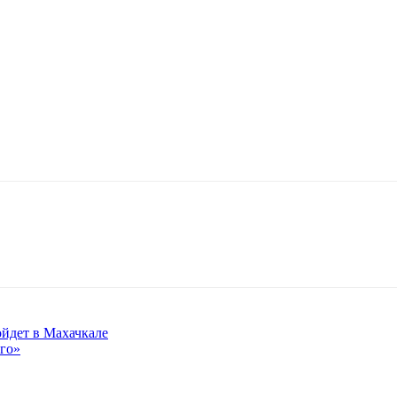
йдет в Махачкале
рго»