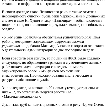
тотального цифрового контроля за санитарным состоянием.
В своем докладе глава Ленинского района также отметил
необходимость очистки русла реки Черкес-Озень и дренажных
систем в селе Н. Хушет и мкр «Пальмира», чтобы исключить
подтопления, возникающие в результате выпадения обильных
осадков.
«
У нас есть программы обеспечения устойчивого развития
района, внедрения современных цифровых систем
управления
», – добавил Магомед Алхасов и коротко отчитался
о деятельности администрации за две последние недели.
Если говорить развернуто, то по линии ЖКХ было сделано
следующее: по обращениям граждан и с уточнением данных
работниками администрации с выездом на место
зафиксировано более 50-ти фактов отключения
электроэнергии. Проинформированы диспетчерские и
ресурсоснабжающие службы.
За последние дни выявлено 20 новых утечек, устранены из
них –12, по остальным ведутся работы ОАО
«Махачкалаводоканал».
Демонтаж труб канализационных стоков в реку Черкес-Озень