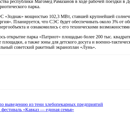
тва республики Магомед Рамазанов в ходе рабочей поездки в Д
риотического парка.
ЭС «Зодиак» мощностью 102,3 МВт, ставшей крупнейшей солнечн
гия». Планируется, что СЭС будет обеспечивать около 3% от об
ергообъекта и ознакомились с его техническими возможностями
лось открытие парка «Патриот» площадью более 200 тыс. квадр
 площадки, а также зоны для детского досуга и военно-тактичес
альный советский ракетный экраноплан «Лунь».
 по выведению из тени хлебопекарных предприятий
 фестиваль «Кавказ — единая семья»