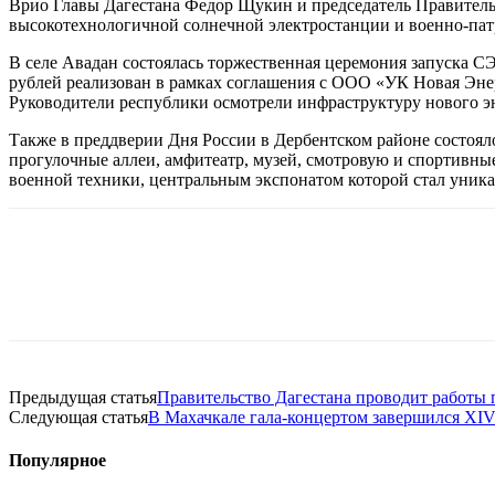
Врио Главы Дагестана Федор Щукин и председатель Правительс
высокотехнологичной солнечной электростанции и военно-пат
В селе Авадан состоялась торжественная церемония запуска С
рублей реализован в рамках соглашения с ООО «УК Новая Энер
Руководители республики осмотрели инфраструктуру нового эн
Также в преддверии Дня России в Дербентском районе состоя
прогулочные аллеи, амфитеатр, музей, смотровую и спортивные
военной техники, центральным экспонатом которой стал уник
Предыдущая статья
Правительство Дагестана проводит работы
Следующая статья
В Махачкале гала-концертом завершился XIV
Популярное