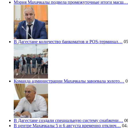
Мэрия Махачкалы подвела промежуточные итоги масш…
В Дагестане количество банкоматов и POS-терминал…
05
Команда администрации Махачкалы завоевала золото…
0
В Дагестане создали специальную систему снабжени…
06
В центре Махачкалы 5 и 6 августа временно отключ…
04.