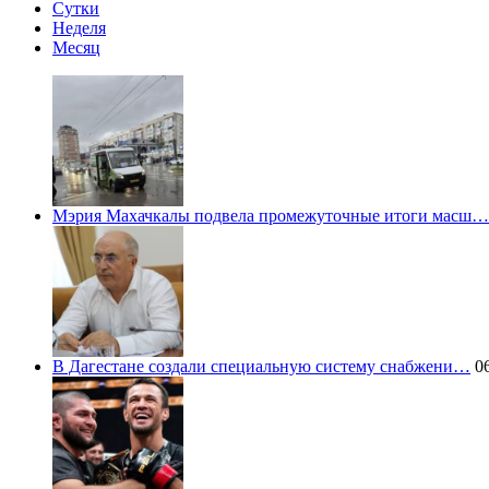
Сутки
Неделя
Месяц
Мэрия Махачкалы подвела промежуточные итоги масш…
В Дагестане создали специальную систему снабжени…
06