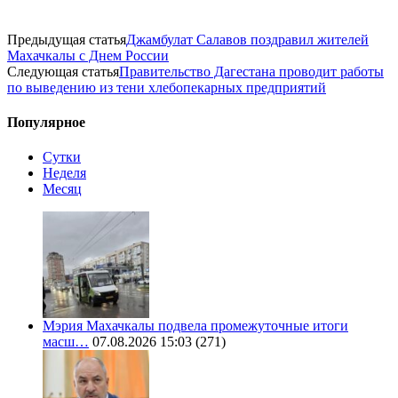
Предыдущая статья
Джамбулат Салавов поздравил жителей
Махачкалы с Днем России
Следующая статья
Правительство Дагестана проводит работы
по выведению из тени хлебопекарных предприятий
Популярное
Сутки
Неделя
Месяц
Мэрия Махачкалы подвела промежуточные итоги
масш…
07.08.2026 15:03
(271)