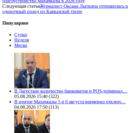
благоустройство Махачкалы в 2026 году
Следующая статья
Журналист Оксана Лыткина отправилась в
одиночный поход по Кавказской тропе
Популярное
Сутки
Неделя
Месяц
В Дагестане количество банкоматов и POS-терминал…
05.08.2026 15:40
(322)
В центре Махачкалы 5 и 6 августа временно отключ…
04.08.2026 17:50
(113)