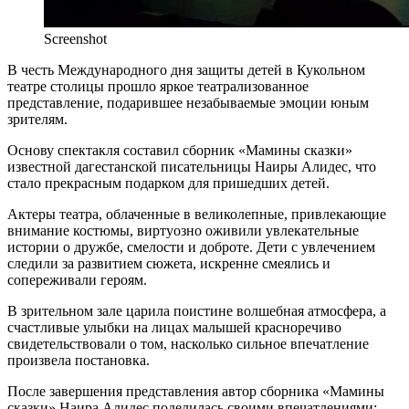
Screenshot
В честь Международного дня защиты детей в Кукольном
театре столицы прошло яркое театрализованное
представление, подарившее незабываемые эмоции юным
зрителям.
Основу спектакля составил сборник «Мамины сказки»
известной дагестанской писательницы Наиры Алидес, что
стало прекрасным подарком для пришедших детей.
Актеры театра, облаченные в великолепные, привлекающие
внимание костюмы, виртуозно оживили увлекательные
истории о дружбе, смелости и доброте. Дети с увлечением
следили за развитием сюжета, искренне смеялись и
сопереживали героям.
В зрительном зале царила поистине волшебная атмосфера, а
счастливые улыбки на лицах малышей красноречиво
свидетельствовали о том, насколько сильное впечатление
произвела постановка.
После завершения представления автор сборника «Мамины
сказки» Наира Алидес поделилась своими впечатлениями: