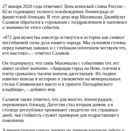
27 января 2026 года отмечают День воинской славы России –
82-ю годовщину полного освобождения Ленинграда от
фашистской блокады. В этот день мэр Махачкалы Джамбулат
Салавов обратился к горожанам с поздравлением и напомнил
о значимости этого события.
«872 дня мужества навсегда останутся в истории как символ
несгибаемой силы духа нашего народа. Мы склоняем головы
перед памятью павших и с глубоким почтением чествуем тех,
кто выстоял», – отметил Салавов.
Он подчеркнул, что связь Махачкалы с событиями тех лет
имеет особое значение. «Защищая город на Неве, плечом к
плечу сражались тысячи воинов-дагестанцев. Их подвиг
навечно вписан в историю и увековечен на мемориальных
стелах Синявинских высот и в граните Пискаревского
кладбища», – добавил мэр.
Салавов также отметил, что для многих ленинградцев,
переживших блокаду, Дагестан стал вторым домом, а в
столице республики проживают свидетели тех страшных
дней, чья стойкость служит примером для подрастающего
поколения.
Администрация города держит на личном контроле заботу о