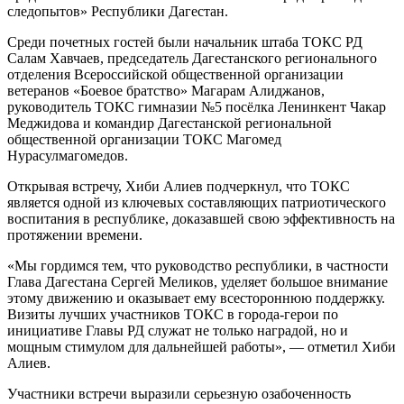
следопытов» Республики Дагестан.
Среди почетных гостей были начальник штаба ТОКС РД
Салам Хавчаев, председатель Дагестанского регионального
отделения Всероссийской общественной организации
ветеранов «Боевое братство» Магарам Алиджанов,
руководитель ТОКС гимназии №5 посёлка Ленинкент Чакар
Меджидова и командир Дагестанской региональной
общественной организации ТОКС Магомед
Нурасулмагомедов.
Открывая встречу, Хиби Алиев подчеркнул, что ТОКС
является одной из ключевых составляющих патриотического
воспитания в республике, доказавшей свою эффективность на
протяжении времени.
«Мы гордимся тем, что руководство республики, в частности
Глава Дагестана Сергей Меликов, уделяет большое внимание
этому движению и оказывает ему всестороннюю поддержку.
Визиты лучших участников ТОКС в города-герои по
инициативе Главы РД служат не только наградой, но и
мощным стимулом для дальнейшей работы», — отметил Хиби
Алиев.
Участники встречи выразили серьезную озабоченность