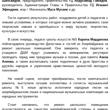
Шихсаидов
, председатель Правительства РД
Абдусамад Гамидов
,
руководитель Администрации Главы и Правительства РД
Исмаил
Эфендиев
, мэр г. Махачкалы
Муса Мусаев
и др.
Гости оценили результаты работ, поздравили детей и педагогов с
новыми условиями, в которых сегодня можно активно развивать свои
творческие навыки и приобщаться к миру музыки, творчества,
культуры и искусства.
В свою очередь, педагог школы искусств №5
Карина Марданова
поблагодарила руководство Дагестана и гостей из Азербайджана за
ремонт школьных помещений. Она заверила, что педагоги и
учащиеся ДШИ будут ухаживать за мемориалом, регулярно
проводить перед ним праздники музыки и поэзии, дни памяти
Азиза
Алиева
, а также воспитывать своих подопечных в духе братства и
дружбы народов и укрепления нравственных ценностей молодого
поколения.
На новой сцене, которая преобразилась после капитального
ремонта, выступили лучшие коллективы и солисты музыкальной
школы №5: юные артисты исполнили народные песни на
азербайджанском языке и национальные музыкальные композиции на
народных инструментах.
Стоит напомнить, что ремонт школьного помещения
осуществлялся на средства азербайджанской стороны в рамках