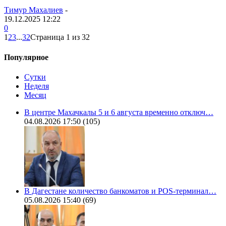
Тимур Махалиев
-
19.12.2025 12:22
0
1
2
3
...
32
Страница 1 из 32
Популярное
Сутки
Неделя
Месяц
В центре Махачкалы 5 и 6 августа временно отключ…
04.08.2026 17:50
(105)
В Дагестане количество банкоматов и POS-терминал…
05.08.2026 15:40
(69)