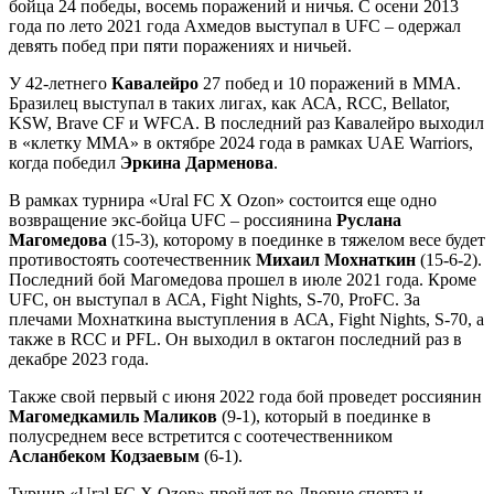
бойца 24 победы, восемь поражений и ничья. С осени 2013
года по лето 2021 года Ахмедов выступал в UFC – одержал
девять побед при пяти поражениях и ничьей.
У 42-летнего
Кавалейро
27 побед и 10 поражений в ММА.
Бразилец выступал в таких лигах, как АСА, RCC, Bellator,
KSW, Brave CF и WFCA. В последний раз Кавалейро выходил
в «клетку MMA» в октябре 2024 года в рамках UAE Warriors,
когда победил
Эркина Дарменова
.
В рамках турнира «Ural FC X Ozon» состоится еще одно
возвращение экс-бойца UFC – россиянина
Руслана
Магомедова
(15-3), которому в поединке в тяжелом весе будет
противостоять соотечественник
Михаил Мохнаткин
(15-6-2).
Последний бой Магомедова прошел в июле 2021 года. Кроме
UFC, он выступал в АСА, Fight Nights, S-70, ProFC. За
плечами Мохнаткина выступления в АСА, Fight Nights, S-70, а
также в RCC и PFL. Он выходил в октагон последний раз в
декабре 2023 года.
Также свой первый с июня 2022 года бой проведет россиянин
Магомедкамиль Маликов
(9-1), который в поединке в
полусреднем весе встретится с соотечественником
Асланбеком Кодзаевым
(6-1).
Турнир «Ural FC X Ozon» пройдет во Дворце спорта и