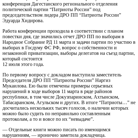
конференция Дагестанского регионального отделения
политической партии “Патриоты России” под
председательством лидера ДРО ПП “Патриоты России”
Эдуарда Хидирова.
Работа конференции проходила в соответствии с планом
повестки дня, где значились отчет ДРО ПП по выборам в
Народное Собрание РД 11 марта и задачи партии по участию в
выборах в Госдуму ФС РФ, вопрос о собственности и
незаконной приватизации, выборы делегатов на съезд партии,
который состоится
12 июля этого года.
По первому вопросу с докладом выступила заместитель
Председателя ДРО ПП “Патриоты России” Наргиз
Мукаилова. Ею были отмечены примеры серьезных
нарушений в ходе выборов 11 марта в ряде районов
республики, в том числе Докузпаринском, Ахтынском,
Табасаранском, Агульском и других. В итоге “Патриоты…” не
досчитались нескольких тысяч голосов, о наличии которых
можно было судить по неправильно составленным
протоколам, а то и вовсе по их “невыдаче”.
— Отдельные книги можно писать по имеющимся
нарушениям, — иронично заметила докладчица.