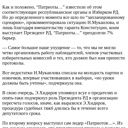
Как и положено, “Патриоты…” известили об этом
соответствующие республиканские органы и Избирком РД.
Но до определенного момента все шло по “запланированному
сценарию», прокомментировала ситуацию Н.Мукаилова, и
лишь благодаря вмешательству гаранта Конституции, коим
выступает Президент РД, “Патриоты…” преодолели 7%
барьер.
— Самое большое наше упущение — то, что мы не могли
четко организовать работу наблюдателей, членов участковых
избирательных комиссий и тех, кто должен был нам принести
протоколы.
Все недостатки Н.Мукаилова списала на молодость партии и
новичков, впервые участвовавших в выборах, «но уроки
должны быть учтены», подчеркнула она.
В свою очередь, Э.Хидиров упомянул всуе о предателях и
опять-таки подчеркнул роль Президента РД в организации
пересчета голосов, иначе, как выразился Э.Хидиров,
процедура судебных тяжб длилась бы в течение всего
депутатского срока.
По второму вопросу выступил сам лидер «Патриотов…». Из