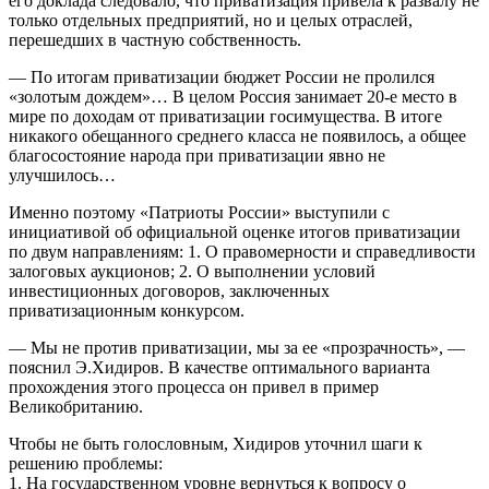
его доклада следовало, что приватизация привела к развалу не
только отдельных предприятий, но и целых отраслей,
перешедших в частную собственность.
— По итогам приватизации бюджет России не пролился
«золотым дождем»… В целом Россия занимает 20-е место в
мире по доходам от приватизации госимущества. В итоге
никакого обещанного среднего класса не появилось, а общее
благосостояние народа при приватизации явно не
улучшилось…
Именно поэтому «Патриоты России» выступили с
инициативой об официальной оценке итогов приватизации
по двум направлениям: 1. О правомерности и справедливости
залоговых аукционов; 2. О выполнении условий
инвестиционных договоров, заключенных
приватизационным конкурсом.
— Мы не против приватизации, мы за ее «прозрачность», —
пояснил Э.Хидиров. В качестве оптимального варианта
прохождения этого процесса он привел в пример
Великобританию.
Чтобы не быть голословным, Хидиров уточнил шаги к
решению проблемы:
1. На государственном уровне вернуться к вопросу о