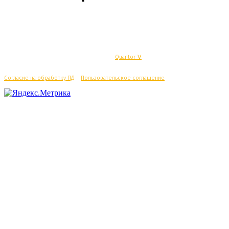
© Махачкалинские известия - Разработка
Quantor-∀
Согласие на обработку ПД
/
Пользовательское соглашение