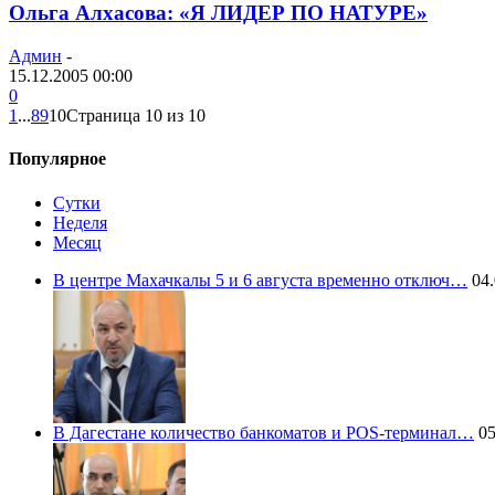
Ольга Алхасова: «Я ЛИДЕР ПО НАТУРЕ»
Админ
-
15.12.2005 00:00
0
1
...
8
9
10
Страница 10 из 10
Популярное
Сутки
Неделя
Месяц
В центре Махачкалы 5 и 6 августа временно отключ…
04.
В Дагестане количество банкоматов и POS-терминал…
05