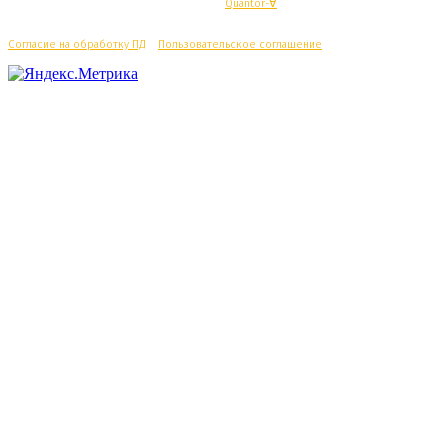
© Махачкалинские известия - Разработка
Quantor-∀
Согласие на обработку ПД
/
Пользовательское соглашение