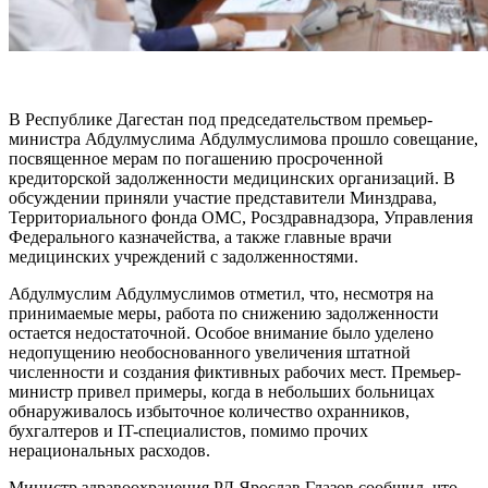
В Республике Дагестан под председательством премьер-
министра Абдулмуслима Абдулмуслимова прошло совещание,
посвященное мерам по погашению просроченной
кредиторской задолженности медицинских организаций. В
обсуждении приняли участие представители Минздрава,
Территориального фонда ОМС, Росздравнадзора, Управления
Федерального казначейства, а также главные врачи
медицинских учреждений с задолженностями.
Абдулмуслим Абдулмуслимов отметил, что, несмотря на
принимаемые меры, работа по снижению задолженности
остается недостаточной. Особое внимание было уделено
недопущению необоснованного увеличения штатной
численности и создания фиктивных рабочих мест. Премьер-
министр привел примеры, когда в небольших больницах
обнаруживалось избыточное количество охранников,
бухгалтеров и IT-специалистов, помимо прочих
нерациональных расходов.
Министр здравоохранения РД Ярослав Глазов сообщил, что