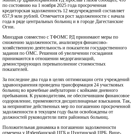
по состоянию на 1 ноября 2025 года просроченная
кредиторская задолженность 12 медучреждений составляет
657,9 млн рублей. Отмечается рост задолженности с начала
года в ряде центральных больниц и в городе Дагестанские
Огни.
Минздрав совместно с ТФОМС РД принимают меры по
снижению задолженности, анализируя финансово-
хозяйственную деятельность и показатели государственного
задания по ОМС. Решения об увеличении госзадания
принимаются в отношении медорганизаций,
демонстрирующих перевыполнение стоимостных
показателей.
За последние два года в целях оптимизации сети учреждений
здравоохранения проведена трансформация 24 участковых
больниц во врачебные амбулатории с койками дневного
пребывания. К руководителям, не обеспечившим финансовое
оздоровление, применяются дисциплинарные взыскания. Так,
за непринятие действенных мер по погашению просроченной
задолженности в текущем году были освобождены от
должностей руководители пяти районных больниц.
Положительная динамика в погашении задолженности
отмечена у Избербашской ЦГБ и Цунтинской ЦРБ. Вице-