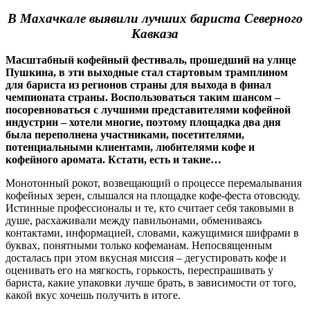
В Махачкале выявили лучших бариста Северного
Кавказа
Масштабный кофейный фестиваль, прошедший на улице
Пушкина, в эти выходные стал стартовым трамплином
для бариста из регионов страны для выхода в финал
чемпионата страны. Воспользоваться таким шансом –
посоревноваться с лучшими представителями кофейной
индустрии – хотели многие, поэтому площадка два дня
была переполнена участниками, посетителями,
потенциальными клиентами, любителями кофе и
кофейного аромата. Кстати, есть и такие…
Монотонный рокот, возвещающий о процессе перемалывания
кофейных зерен, слышался на площадке кофе-феста отовсюду.
Истинные профессионалы и те, кто считает себя таковыми в
душе, расхаживали между павильонами, обмениваясь
контактами, информацией, словами, кажущимися шифрами в
буквах, понятными только кофеманам. Непосвященным
досталась при этом вкусная миссия – дегустировать кофе и
оценивать его на мягкость, горькость, переспрашивать у
бариста, какие упаковки лучше брать, в зависимости от того,
какой вкус хочешь получить в итоге.