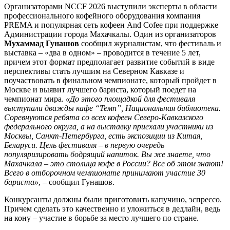
Организаторами NCCF 2026 выступили эксперты в области
профессионального кофейного оборудования компания
PREMA и популярная сеть кофеен And Cofee при поддержке
Администрации города Махачкалы. Один из организаторов
Мухаммад Гунашов
сообщил журналистам, что фестиваль и
выставка – «два в одном» – проводится в течение 5 лет,
причем этот формат предполагает развитие событий в виде
перспективы стать лучшим на Северном Кавказе и
поучаствовать в финальном чемпионате, который пройдет в
Москве и выявит лучшего бариста, который поедет на
чемпионат мира.
«До этого площадкой для фестиваля
выступали дважды кафе “Темп”, Национальная библиотека.
Соревнуются ребята со всех кофеен Северо-Кавказского
федерального округа, а на выставку приехали участники из
Москвы, Санкт-Петербурга, есть экспозиции из Китая,
Беларуси. Цель фестиваля – в первую очередь
популяризировать бодрящий напиток. Вы же знаете, что
Махачкала – это столица кофе в России? Все об этом знают!
Всего в отборочном чемпионате принимают участие 30
бариста»
, – сообщил Гунашов.
Конкурсанты должны были приготовить капучино, эспрессо.
Причем сделать это качественно и уложиться в дедлайн, ведь
на кону – участие в борьбе за место лучшего по стране.