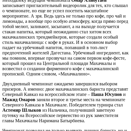
Неподалеку ведущий чемпионата
Омар Алибутаев
записывает пригласительный видеоролик для тех, кто слышал
о чемпионате, но еще не успел посетить масштабное
мероприятие. А зря. Ведь здесь не только про кофе, про чай и
лимонады, а вообще про особую атмосферу, когда прямо перед
тобой мелют, заливают, засыпают, а на выходе получается
стакан напитка, который неожиданно стал хитом всех
махачкалинских трендмейкеров, которые создали особый
стиль махачкалинца: с кофе в руках. И в основном выбор
падает на урбечовый напиток, попавший в топ-лист
предпочтений жителей Дагестана. Урбечовый ингредиент, как
мы помним, впервые прозвучал на самом первом кофе-фесте,
который прошел на Центральной площади Махачкалы и
возвестил о создании фирменного кофе с махачкалинской
пропиской. Одним словом, «Махачкалино».
Двухдневный чемпионат ожидаемо завершился выбором
призеров. А именно: двое махачкалинских бариста представят
Северный Кавказ на всероссийском этапе –
Паша Юсупов
и
Мажид Омаров
заняли второе и третье места на чемпионате
Северного Кавказа в Махачкале. Победителем турнира стал
Астемир Шлыков
из Нальчика, получивший заветную
путевку на Всероссийское первенство из рук заместителя
главы Махачкалы Наримана Батырбиева.
Чемпионат позволил не только выявить лучших бариста, но и