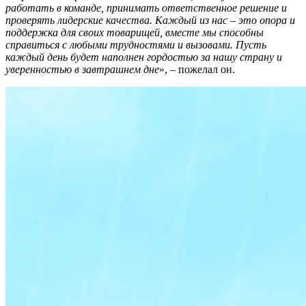
работать в команде, принимать ответственное решение и
проверять лидерские качества. Каждый из нас – это опора и
поддержка для своих товарищей, вместе мы способны
справиться с любыми трудностями и вызовами. Пусть
каждый день будет наполнен гордостью за нашу страну и
уверенностью в завтрашнем дне
», – пожелал он.