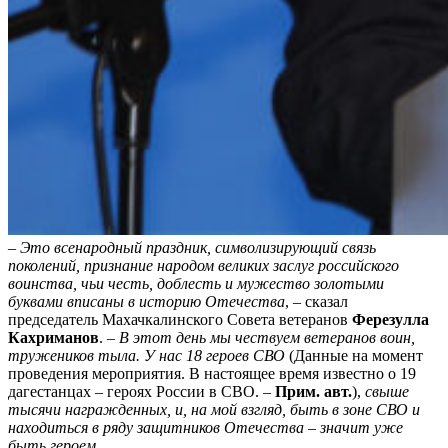
– Это всенародный праздник, символизирующий связь
поколений, признание народом великих заслуг российского
воинства, чьи честь, доблесть и мужество золотыми
буквами вписаны в историю Отечества
, – сказал
председатель Махачкалинского Совета ветеранов
Ферезулла
Кахриманов
. –
В этот день мы чествуем ветеранов воин,
тружеников тыла. У нас 18 героев СВО
(Данные на момент
проведения мероприятия. В настоящее время известно о 19
дагестанцах – героях России в СВО. –
Прим. авт.
),
свыше
тысячи награжденных, и, на мой взгляд, быть в зоне СВО и
находиться в ряду защитников Отечества – значит уже
быть героем.