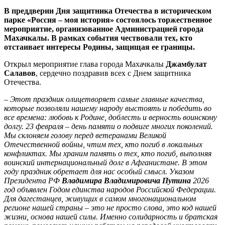
В преддверии Дня защитника Отечества в историческом
парке «Россия – моя история» состоялось торжественное
мероприятие, организованное Администрацией города
Махачкалы. В рамках события чествовали тех, кто
отстаивает интересы Родины, защищая ее границы.
Открыл мероприятие глава города Махачкалы
Джамбулат
Салавов
, сердечно поздравив всех с Днем защитника
Отечества.
– Этот праздник олицетворяет самые главные качества,
которые позволяли нашему народу выстоять и победить во
все времена: любовь к Родине, доблесть и верность воинскому
долгу. 23 февраля – день памяти о подвиге многих поколений.
Мы склоняем голову перед ветеранами Великой
Отечественной войны, чтим тех, кто погиб в локальных
конфликтах. Мы храним память о тех, кто погиб, выполняя
воинский интернациональный долг в Афганистане. В этом
году праздник обретает для нас особый смысл. Указом
Президента РФ
Владимира Владимировича Путина
2026
год объявлен Годом единства народов Российской Федерации.
Для дагестанцев, живущих в самом многонациональном
регионе нашей страны – это не просто слова, это код нашей
жизни, основа нашей силы. Именно солидарность и братская