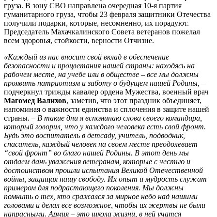
груза. В зону СВО направлена очередная 10-я партия
гуманитарного груза, чтобы 23 февраля защитники Отечества
получили подарки, которые, несомненно, их порадуют.
Председатель Махачкалинского Совета ветеранов пожелал
всем здоровья, стойкости, верности Отчизне.
«Каждый из нас вносит свой вклад в обеспечение
безопасности и процветания нашей страны: находясь на
рабочем месте, на учебе или в обществе – все мы должны
проявить патриотизм и заботу о будущем нашей Родины,
–
подчеркнул трижды кавалер ордена Мужества, военный врач
Магомед Валихов
, заметив, что этот праздник объединяет,
напоминая о важности единства и сплочения в защите нашей
страны. –
В такие дни я вспоминаю слова своего командира,
который говорил, что у каждого человека есть свой фронт.
Будь это воспитатель в детсаду, учитель, подводник,
спасатель, каждый человек на своем месте преодолевает
“свой фронт” во благо нашей Родины. В этот день мы
отдаем дань уважения ветеранам, которые с честью и
достоинством прошли испытания Великой Отечественной
войны, защищая нашу свободу. Их опыт и мудрость служат
примером для подрастающего поколения. Мы должны
помнить о тех, кто сражался за мирное небо над нашими
головами и делал все возможное, чтобы их жертвы не были
напрасными. Армия – это школа жизни, в ней учатся