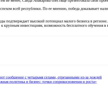
Тем не менее, Саида Абакарова блестяще презентовала свой прое
 успехом всей республики. По ее мнению, победа доказывает нал
иды подтверждает высокий потенциал малого бизнеса в регионе.
п к крупным инвестициям, возможность бесплатного обучения в 
ют сообщение с четырьмя селами, отрезанными из-за дождей
жная политика и бизнес: точки соприкосновения и роста»