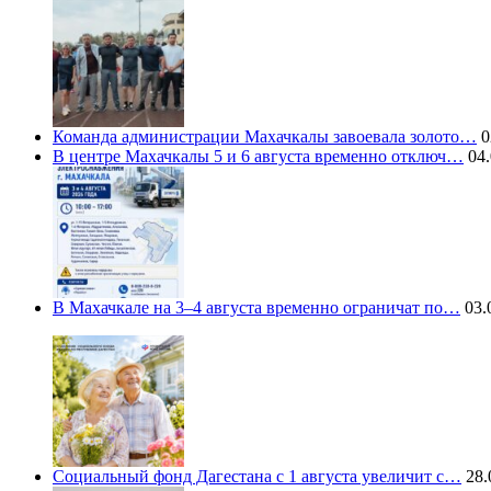
Команда администрации Махачкалы завоевала золото…
0
В центре Махачкалы 5 и 6 августа временно отключ…
04.
В Махачкале на 3–4 августа временно ограничат по…
03.
Социальный фонд Дагестана с 1 августа увеличит с…
28.