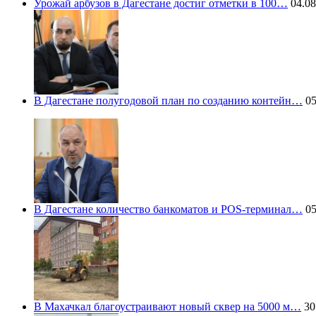
Урожай арбузов в Дагестане достиг отметки в 100…
04.08
В Дагестане полугодовой план по созданию контейн…
05
В Дагестане количество банкоматов и POS-терминал…
05
В Махачкал благоустраивают новый сквер на 5000 м…
30