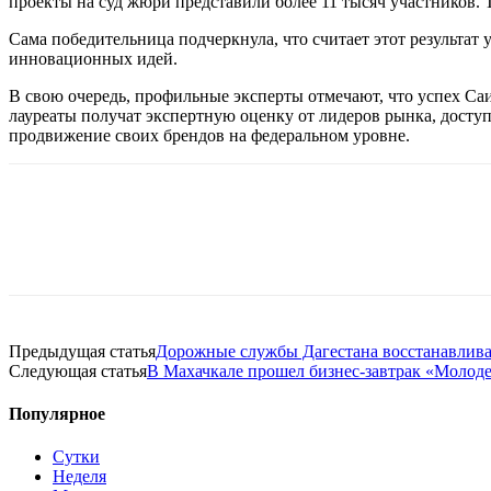
проекты на суд жюри представили более 11 тысяч участников. 
Сама победительница подчеркнула, что считает этот результат
инновационных идей.
В свою очередь, профильные эксперты отмечают, что успех Са
лауреаты получат экспертную оценку от лидеров рынка, досту
продвижение своих брендов на федеральном уровне.
Предыдущая статья
Дорожные службы Дагестана восстанавлива
Следующая статья
В Махачкале прошел бизнес-завтрак «Молоде
Популярное
Сутки
Неделя