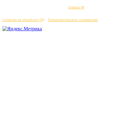
© Махачкалинские известия - Разработка
Quantor-∀
Согласие на обработку ПД
/
Пользовательское соглашение