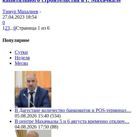
Тимур Махалиев
-
27.04.2023 18:54
0
1
2
3
...
6
Страница 1 из 6
Популярное
Сутки
Неделя
Месяц
В Дагестане количество банкоматов и POS-терминал…
05.08.2026 15:40
(534)
В центре Махачкалы 5 и 6 августа временно отключ…
04.08.2026 17:50
(88)