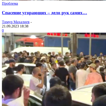
Проблема
Спасение угорающих – дело рук самих…
Тимур Махалиев
-
21.09.2023 18:38
0