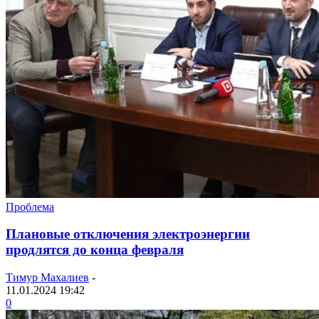
Проблема
Плановые отключения электроэнергии
продлятся до конца февраля
Тимур Махалиев
-
11.01.2024 19:42
0