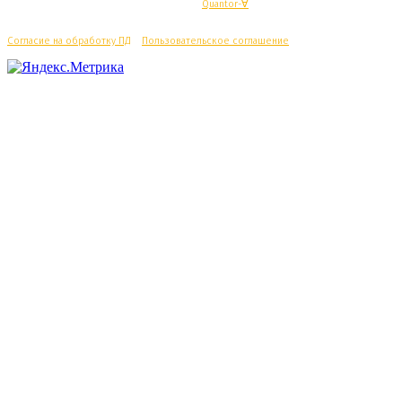
© Махачкалинские известия - Разработка
Quantor-∀
Согласие на обработку ПД
/
Пользовательское соглашение