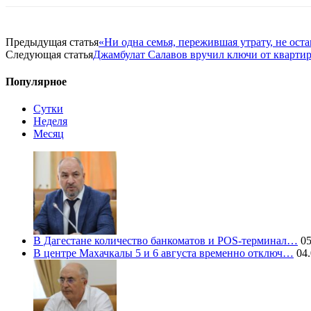
Предыдущая статья
«Ни одна семья, пережившая утрату, не ост
Следующая статья
Джамбулат Салавов вручил ключи от квартир
Популярное
Сутки
Неделя
Месяц
В Дагестане количество банкоматов и POS-терминал…
05
В центре Махачкалы 5 и 6 августа временно отключ…
04.