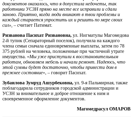
документов оказалось, что я допустила недочеты, так
работники УСЗН прямо на месте все исправили и сдали
заново. Приятно, когда люди вникают в твои проблемы и
каждый старается упростить их и решить по мере своих
сил»,
– считает Патимат.
Ризванова Пасихат Ризвановна,
ул. Нигматулы Магомедова
2-й тупик (Сепараторный поселок), получила на каждого
члена семьи сначала единовременные выплаты, затем по 78
375 рублей на человека, положенные при частичной утрате
имущества. «
Мы уже приступили к восстановительным
работам, обновляем мебель и начали ремонт. Надеюсь, что
этой суммы будет достаточно, чтобы привести дом в
прежнее состояние
», – говорит Пасихат.
Зубаилова Зумруд Ашурбековна,
ул. 9-я Пальмирная, также
поблагодарила сотрудников городской администрации и
УСЗН за внимательное и доброе отношение к ним и
своевременное оформление документов.
Магомедрасул ОМАРОВ