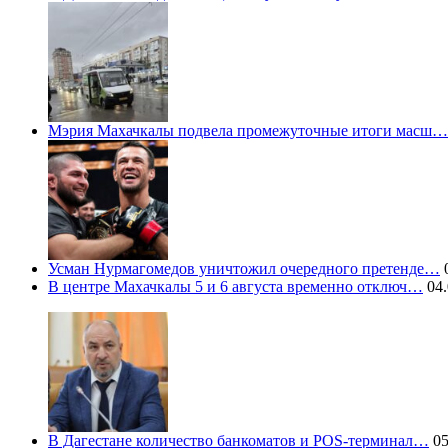
Мэрия Махачкалы подвела промежуточные итоги масш…
Усман Нурмагомедов уничтожил очередного претенде…
0
В центре Махачкалы 5 и 6 августа временно отключ…
04.
В Дагестане количество банкоматов и POS-терминал…
05