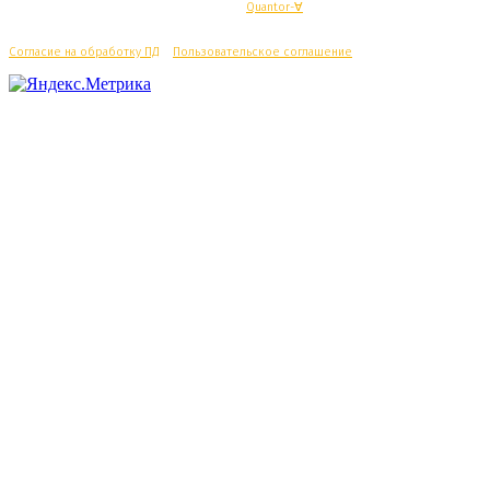
© Махачкалинские известия - Разработка
Quantor-∀
Согласие на обработку ПД
/
Пользовательское соглашение