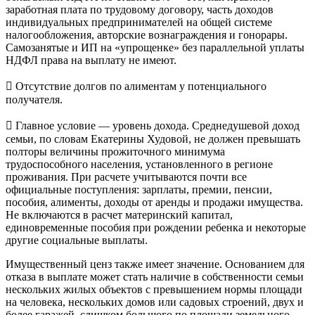
заработная плата по трудовому договору, часть доходов
индивидуальных предпринимателей на общей системе
налогообложения, авторские вознаграждения и гонорары.
Самозанятые и ИП на «упрощенке» без параллельной уплаты
НДФЛ права на выплату не имеют.
 Отсутствие долгов по алиментам у потенциального
получателя.
 Главное условие — уровень дохода. Среднедушевой доход
семьи, по словам Екатерины Худовой, не должен превышать
полторы величины прожиточного минимума
трудоспособного населения, установленного в регионе
проживания. При расчете учитываются почти все
официальные поступления: зарплаты, премии, пенсии,
пособия, алименты, доходы от аренды и продажи имущества.
Не включаются в расчет материнский капитал,
единовременные пособия при рождении ребенка и некоторые
другие социальные выплаты.
Имущественный ценз также имеет значение. Основанием для
отказа в выплате может стать наличие в собственности семьи
нескольких жилых объектов с превышением нормы площади
на человека, нескольких домов или садовых строений, двух и
более гаражей, слишком большого по площади земельного