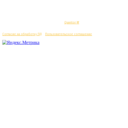
© Махачкалинские известия - Разработка
Quantor-∀
Согласие на обработку ПД
/
Пользовательское соглашение