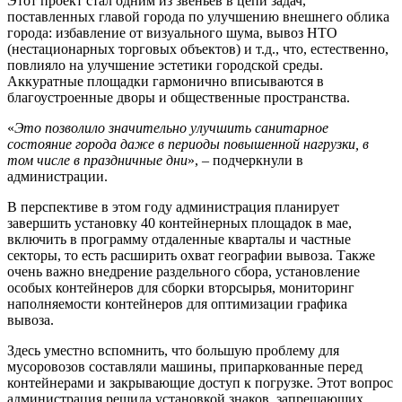
Этот проект стал одним из звеньев в цепи задач,
поставленных главой города по улучшению внешнего облика
города: избавление от визуального шума, вывоз НТО
(нестационарных торговых объектов) и т.д., что, естественно,
повлияло на улучшение эстетики городской среды.
Аккуратные площадки гармонично вписываются в
благоустроенные дворы и общественные пространства.
«
Это позволило значительно улучшить санитарное
состояние города даже в периоды повышенной нагрузки, в
том числе в праздничные дни
», – подчеркнули в
администрации.
В перспективе в этом году администрация планирует
завершить установку 40 контейнерных площадок в мае,
включить в программу отдаленные кварталы и частные
секторы, то есть расширить охват географии вывоза. Также
очень важно внедрение раздельного сбора, установление
особых контейнеров для сборки вторсырья, мониторинг
наполняемости контейнеров для оптимизации графика
вывоза.
Здесь уместно вспомнить, что большую проблему для
мусоровозов составляли машины, припаркованные перед
контейнерами и закрывающие доступ к погрузке. Этот вопрос
администрация решила установкой знаков, запрещающих